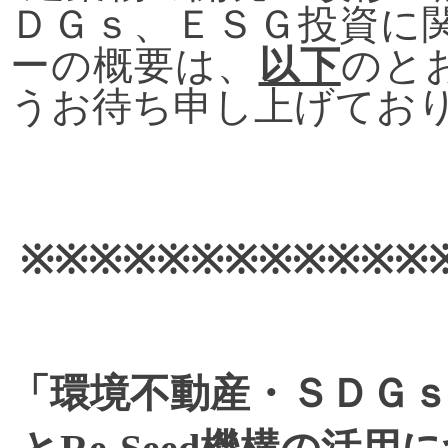
ＤＧｓ、ＥＳＧ投資に
ーの概要は、
以下
のと
うお待ち申し上げてお
※※
※
※
※
※※
※
※
※
※※
「環境不動産・ＳＤＧ