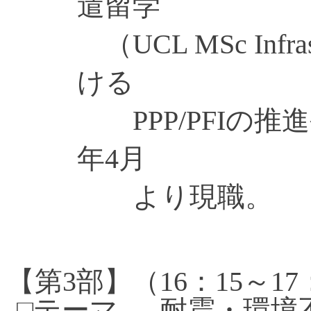
遣留学
（UCL MSc Infra
ける
PPP/PFI
の推進
年4月
より現職。
【第
3
部】（
16
：
15
～
17
□テーマ
耐震・環境