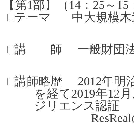
【第
1
部】（
14
：
25
～
15
□テーマ
中大規模木造
□講 師
一般財団
研究員 大
□講師略歴 2012年
を経て2019年
ジリエンス認証
ResRealの