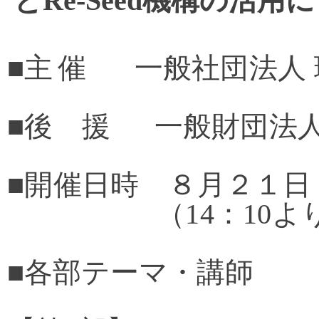
と
Re-Seed
機構の活用に
■
主催
一般社団法人
■後 援
一般財団法人
■開催日時
８
月２１
（
14
：
10
よ
■各部テーマ・講師