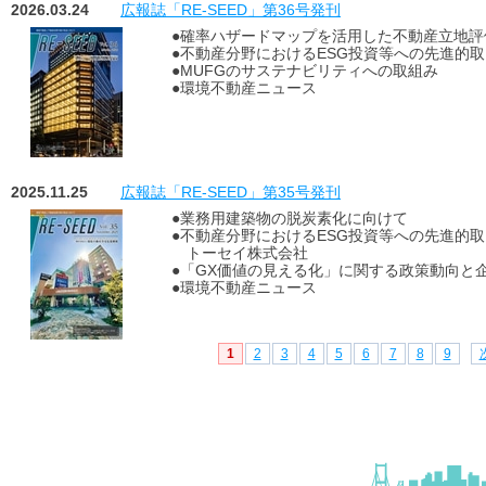
2026.03.24
広報誌「RE-SEED」第36号発刊
●確率ハザードマップを活用した不動産立地評
●不動産分野におけるESG投資等への先進的取り
●MUFGのサステナビリティへの取組み
●環境不動産ニュース
2025.11.25
広報誌「RE-SEED」第35号発刊
●業務用建築物の脱炭素化に向けて
●不動産分野におけるESG投資等への先進的取
トーセイ株式会社
●「GX価値の見える化」に関する政策動向と
●環境不動産ニュース
1
2
3
4
5
6
7
8
9